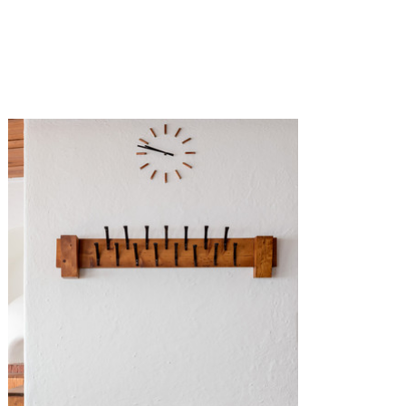
MORITZ
O
RGLER