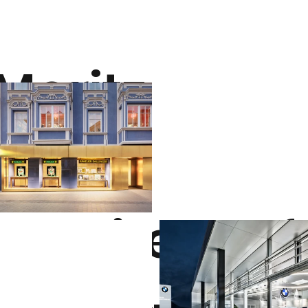
Moritz
Orgler
Architekturf