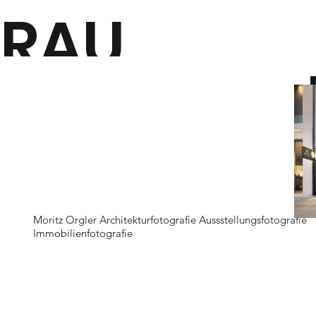
RAU
MORITZ
O
RGLER
MBI
LD
Moritz Orgler Architekturfotografie Aussstellungsfotografie
Immobilienfotografie
Moritz Orgler
Architekturfotogra